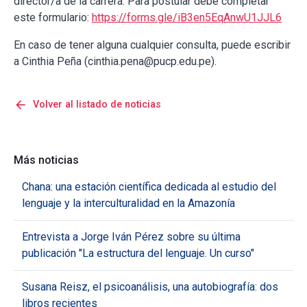
director/a de la carrera. Para postular debe completar
este formulario:
https://forms.gle/iB3en5EqAnwU1JJL6
En caso de tener alguna cualquier consulta, puede escribir
a Cinthia Peña (cinthia.pena@pucp.edu.pe).
arrow_back
Volver al listado de noticias
Más noticias
Chana: una estación científica dedicada al estudio del
lenguaje y la interculturalidad en la Amazonía
Entrevista a Jorge Iván Pérez sobre su última
publicación "La estructura del lenguaje. Un curso"
Susana Reisz, el psicoanálisis, una autobiografía: dos
libros recientes