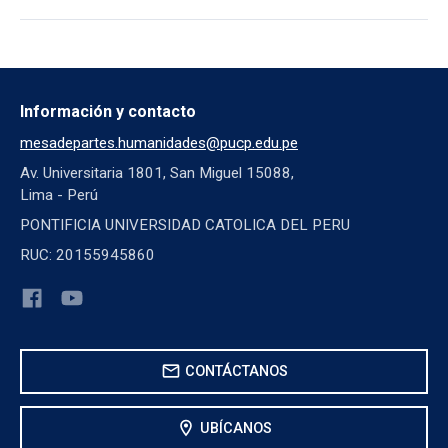
Información y contacto
mesadepartes.humanidades@pucp.edu.pe
Av. Universitaria 1801, San Miguel 15088,
Lima - Perú
PONTIFICIA UNIVERSIDAD CATOLICA DEL PERU
RUC: 20155945860
mail
CONTÁCTANOS
location_on
UBÍCANOS