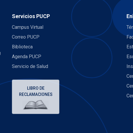
Servicios PUCP
En
Campus Virtual
Té
Correo PUCP
Fa
Biblioteca
Es
U
Agenda PUCP
Es
Servicio de Salud
Ins
Cen
Cen
LIBRO DE
RECLAMACIONES
Cen