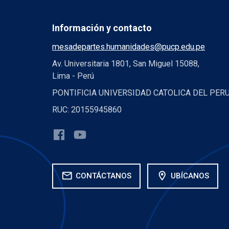
Información y contacto
mesadepartes.humanidades@pucp.edu.pe
Av. Universitaria 1801, San Miguel 15088,
Lima - Perú
PONTIFICIA UNIVERSIDAD CATOLICA DEL PER
RUC: 20155945860
mail
location_on
CONTÁCTANOS
UBÍCANOS