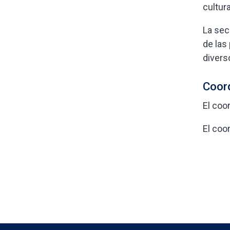
cultur
La sec
de las
diverso
Coor
El coo
El coo