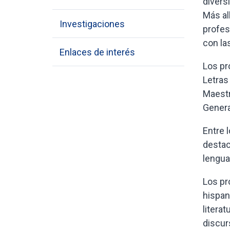
divers
Más al
Investigaciones
profes
con la
Enlaces de interés
Los pr
Letras
Maestr
Genera
Entre 
destac
lengua
Los pr
hispan
literat
discurs