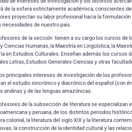
idad de intereses de investigación y los distintos acerc
lá de la esfera estrictamente académica, conscientes d
ores proyectan su labor profesional hacia la formulació
s necesidades de nuestro país.
ofesores de la sección tienen a su cargo los cursos de lin
 y Ciencias Humanas, la Maestría en Lingüística, la Maest
ía en Estudios Culturales. Enseñan además los cursos de l
les Letras, Estudios Generales Ciencias y otras facultad
los principales intereses de investigación de los profeso
an el estudio sincrónico y diacrónico del español (con é
s andinas y de las lenguas amazónicas.
ofesores de la subsección de literatura se especializan en
oamericana y peruana, de los distintos periodos históricos
ura colonial, la literatura del siglo XIX y la literatura con
ivas, la construcción de la identidad cultural y las relaci