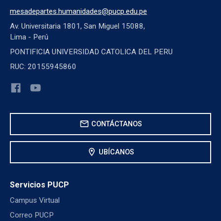
mesadepartes.humanidades@pucp.edu.pe
Av. Universitaria 1801, San Miguel 15088,
Lima - Perú
PONTIFICIA UNIVERSIDAD CATOLICA DEL PERU
RUC: 20155945860
mail
CONTÁCTANOS
location_on
UBÍCANOS
Servicios PUCP
Campus Virtual
Correo PUCP