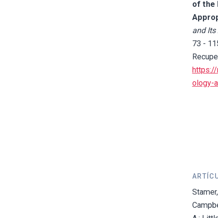
of the
Approp
and Its
73 - 11
Recupe
https:
ology-a
ARTÍC
Stamer, 
Campbell