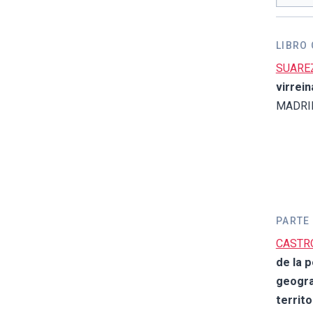
LIBRO
SUAREZ
virrein
MADRID.
PARTE 
CASTRO,
de la p
geogra
territo