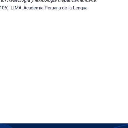
en fraseología y lexicología hispanoamericana
.
- 106). LIMA. Academia Peruana de la Lengua.