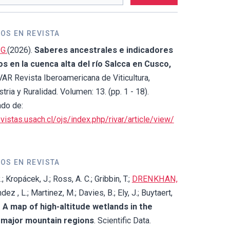
OS EN REVISTA
G.
(2026).
Saberes ancestrales e indicadores
os en la cuenca alta del río Salcca en Cusco,
IVAR Revista Iberoamericana de Viticultura,
tria y Ruralidad. Volumen: 13. (pp. 1 - 18).
do de:
evistas.usach.cl/ojs/index.php/rivar/article/view/
OS EN REVISTA
; Kropácek, J.; Ross, A. C.; Gribbin, T.;
DRENKHAN,
dez , L.; Martinez, M.; Davies, B.; Ely, J.; Buytaert,
.
A map of high-altitude wetlands in the
 major mountain regions
. Scientific Data.