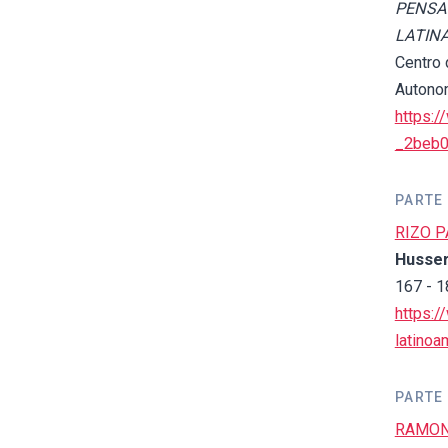
PENSA
LATINA
Centro 
Autono
https:
_2beb0
PARTE 
RIZO P
Husser
167 - 1
https:/
latinoa
PARTE 
RAMON,