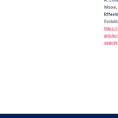
A.; Litt
Moore, 
Effect
Evoluti
https:
articl
searchr