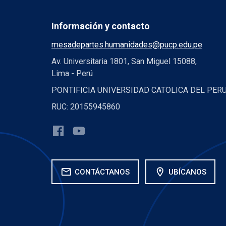
Información y contacto
mesadepartes.humanidades@pucp.edu.pe
Av. Universitaria 1801, San Miguel 15088,
Lima - Perú
PONTIFICIA UNIVERSIDAD CATOLICA DEL PER
RUC: 20155945860
mail
location_on
CONTÁCTANOS
UBÍCANOS