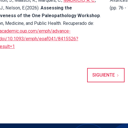
leton, J.; Maasch, K.; Marques, C.;
MAURICIO, A. C.
;
Avances 
J.; Nelson, E.(2026).
Assessing the
(pp. 76 
iveness of the One Paleopathology Workshop
.
on, Medicine, and Public Health. Recuperado de:
//academic.oup.com/emph/advance-
e/doi/10.1093/emph/eoaf041/8415526?
esult=1
SIGUIENTE