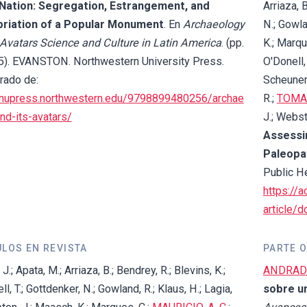
 Nation: Segregation, Estrangement, and
Arriaza, B
riation of a Popular Monument
. En
Archaeology
N.; Gowlan
 Avatars Science and Culture in Latin America
. (pp.
K.; Marqu
5). EVANSTON. Northwestern University Press.
O'Donell,
rado de:
Scheunema
//nupress.northwestern.edu/9798899480256/archae
R.;
TOMAS
nd-its-avatars/
J.; Webst
Assessi
Paleopa
Public H
https://
article/
ULOS EN REVISTA
PARTE O
J.; Apata, M.; Arriaza, B.; Bendrey, R.; Blevins, K.;
ANDRADE,
, T.; Gottdenker, N.; Gowland, R.; Klaus, H.; Lagia,
sobre un