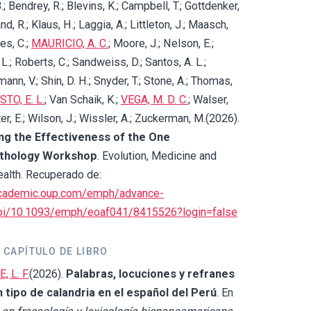
.; Bendrey, R.; Blevins, K.; Campbell, T.; Gottdenker,
d, R.; Klaus, H.; Laggia, A.; Littleton, J.; Maasch,
es, C.;
MAURICIO, A. C.
; Moore, J.; Nelson, E.;
 L.; Roberts, C.; Sandweiss, D.; Santos, A. L.;
nn, V.; Shin, D. H.; Snyder, T.; Stone, A.; Thomas,
TO, E. L.
; Van Schaik, K.;
VEGA, M. D. C.
; Walser,
er, E.; Wilson, J.; Wissler, A.; Zuckerman, M.(2026).
ng the Effectiveness of the One
thology Workshop
. Evolution, Medicine and
ealth. Recuperado de:
academic.oup.com/emph/advance-
doi/10.1093/emph/eoaf041/8415526?login=false
 CAPÍTULO DE LIBRO
 L. F.
(2026).
Palabras, locuciones y refranes
 tipo de calandria en el español del Perú
. En