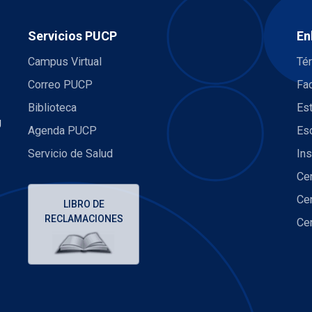
Servicios PUCP
En
Campus Virtual
Té
Correo PUCP
Fa
Biblioteca
Es
U
Agenda PUCP
Es
Servicio de Salud
Ins
Cen
Cen
LIBRO DE
RECLAMACIONES
Cen