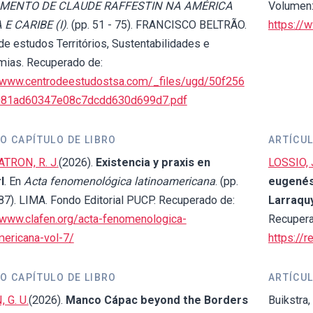
MENTO DE CLAUDE RAFFESTIN NA AMÉRICA
Volumen: 
 E CARIBE (I)
. (pp. 51 - 75). FRANCISCO BELTRÃO.
https://
de estudos Territórios, Sustentabilidades e
mias. Recuperado de:
//www.centrodeestudostsa.com/_files/ugd/50f256
81ad60347e08c7dcdd630d699d7.pdf
O CAPÍTULO DE LIBRO
ARTÍCUL
ATRON, R. J.
(2026).
Existencia y praxis en
LOSSIO, J
l
. En
Acta fenomenológica latinoamericana
. (pp.
eugenés
87). LIMA. Fondo Editorial PUCP. Recuperado de:
Larraqu
/www.clafen.org/acta-fenomenologica-
Recupera
mericana-vol-7/
https://
O CAPÍTULO DE LIBRO
ARTÍCUL
 G. U.
(2026).
Manco Cápac beyond the Borders
Buikstra, 