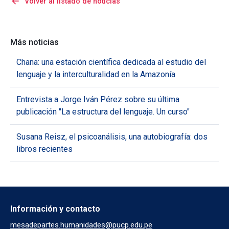
arrow_back
Volver al listado de noticias
Más noticias
Chana: una estación científica dedicada al estudio del
lenguaje y la interculturalidad en la Amazonía
Entrevista a Jorge Iván Pérez sobre su última
publicación "La estructura del lenguaje. Un curso"
Susana Reisz, el psicoanálisis, una autobiografía: dos
libros recientes
Información y contacto
mesadepartes.humanidades@pucp.edu.pe