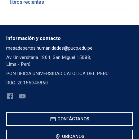
libros recientes
Información y contacto
mesadepartes.humanidades@pucp.edu.pe
Av. Universitaria 1801, San Miguel 15088,
Lima - Perú
PONTIFICIA UNIVERSIDAD CATOLICA DEL PERU
RUC: 20155945860
mail
CONTÁCTANOS
location_on
UBÍCANOS