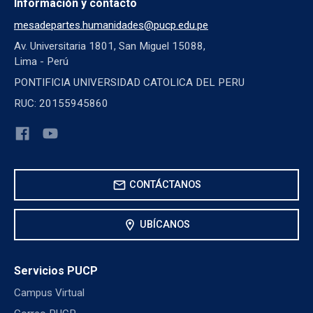
Información y contacto
mesadepartes.humanidades@pucp.edu.pe
Av. Universitaria 1801, San Miguel 15088,
Lima - Perú
PONTIFICIA UNIVERSIDAD CATOLICA DEL PERU
RUC: 20155945860
mail
CONTÁCTANOS
location_on
UBÍCANOS
Servicios PUCP
Campus Virtual